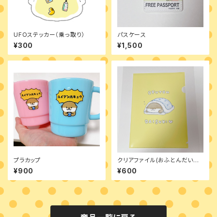
UFOステッカー（乗っ取り）
パスケース
¥300
¥1,500
プラカップ
クリアファイル(おふとんだいす
き)
¥900
¥600